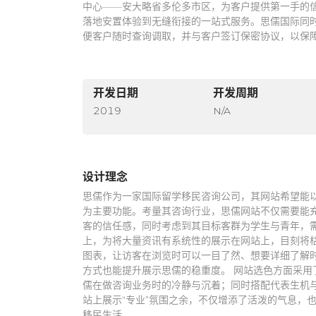
中心——安大略省多伦多市区，为客户提供第一手的
落地安置体验到无缝衔接的一站式服务。思儒国际同
便客户随时查询调取，并与客户签订保密协议，以保
开发日期
开发周期
2019
N/A
设计理念
思儒作为一家国际留学移民咨询公司，其网站希望能
为主要功能。考量其咨询行业，思儒网站不仅需要能充
客的信任感，同时考虑到其目标客群为学生与青年，需
上，为将大量资讯有系统性的展示在网站上，目刻将
图表，让访客在浏览时可以一目了然、想要详细了解
方式也能提升展示思儒的稳重度。 网站选色方面采用
儒在做咨询业务时的冷静与沉着；同时搭配代表生机
站上展示“专业”氛围之余，不仅增添了活泼的气息，
移民生活。