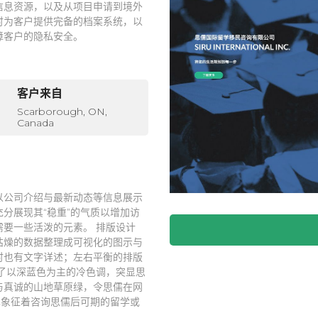
信息资源，以及从项目申请到境外
时为客户提供完备的档案系统，以
障客户的隐私安全。
客户来自
Scarborough, ON,
Canada
以公司介绍与最新动态等信息展示
分展现其“稳重”的气质以增加访
要一些活泼的元素。 排版设计
枯燥的数据整理成可视化的图示与
时也有文字详述；左右平衡的排版
了以深蓝色为主的冷色调，突显思
与真诚的山地草原绿，令思儒在网
也象征着咨询思儒后可期的留学或