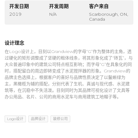
开发日期
开发周期
客户来自
2019
N/A
Scarborough, ON,
Canada
设计理念
在Logo设计上，目刻以Grandview的字母“G”作为整体的主角，透
过硬化的矩形调整成了坚硬的粗体线条，将其形象化成了“砖瓦”，与
大众普遍印象中的建筑公司特点相互影响；而字母“G”在具象化的同
时，搭配留白的周边即转变成了水泥搅拌器的形象。Grandview的
品牌主色选择上，根据客户的喜好与品牌性质决定了以鬣蜥绿为
主，黑橄榄为辅的搭配，分别代表了生机、真诚与现代感、水泥建
筑等，在沉稳中不失活泼。目刻同时为其品牌可视化设计了文具等
办公用品、名片、公司的商用水泥车与商用建筑工地帽子等。
Logo设计
品牌设计
装修公司