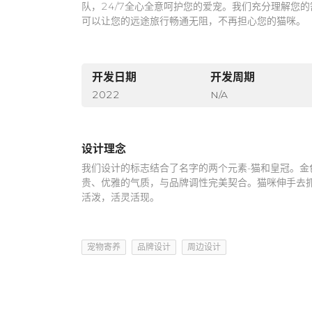
队，24/7全心全意呵护您的爱宠。我们充分理解您
可以让您的远途旅行畅通无阻，不再担心您的猫咪。
开发日期
开发周期
2022
N/A
设计理念
我们设计的标志结合了名字的两个元素-猫和皇冠。金
贵、优雅的气质，与品牌调性完美契合。猫咪伸手去抓
活泼，活灵活现。
宠物寄养
品牌设计
周边设计