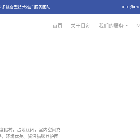
info@m
多伦多综合型技术推广服务团队
首页
关于目刻
我们的服务
养酒店度假村，占地辽阔，室内空间充
静，环境优美。资深猫咪养护团